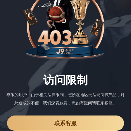
访问限制
尊敬的用户，由于相关法律限制，您所在地区无法访问J9产品，对
此造成的不便，我们深表歉意，您如有疑问请联系客服。
联系客服