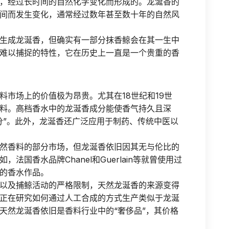
，经过长时间的自然化学变化而形成的。龙涎香的
间而发生变化，通常经过数年甚至数十年的自然风
生成龙涎香，但确实有一部分抹香鲸会在其一生中
难以捕捉的特性，它在历史上一直是一个贵重的香
料市场上的价值极为昂贵。尤其在18世纪和19世
料。高档香水中的龙涎香成分能使香气持久且深
分”。此外，龙涎香还广泛应用于制药、传统中医以
然香料的部分市场，但龙涎香依旧因其无与伦比的
国香水品牌Chanel和Guerlain等就曾使用过
的香水作品。
以及捕鲸活动的严格限制，天然龙涎香的来源变得
正在研究如何通过人工合成的方式生产类似于龙涎
天然龙涎香依旧是香料行业中的“奢侈品”，其价格