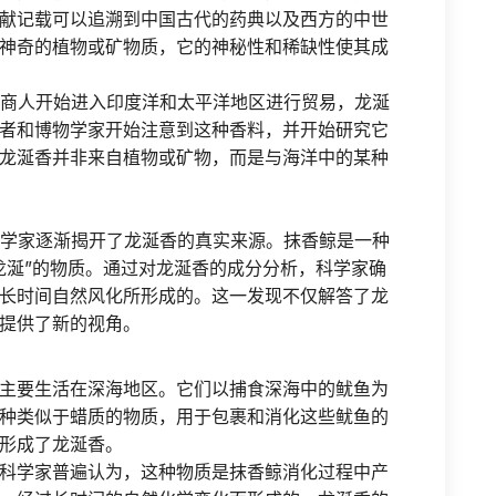
献记载可以追溯到中国古代的药典以及西方的中世
神奇的植物或矿物质，它的神秘性和稀缺性使其成
洲商人开始进入印度洋和太平洋地区进行贸易，龙涎
者和博物学家开始注意到这种香料，并开始研究它
龙涎香并非来自植物或矿物，而是与海洋中的某种
科学家逐渐揭开了龙涎香的真实来源。抹香鲸是一种
龙涎”的物质。通过对龙涎香的成分分析，科学家确
长时间自然风化所形成的。这一发现不仅解答了龙
提供了新的视角。
主要生活在深海地区。它们以捕食深海中的鱿鱼为
种类似于蜡质的物质，用于包裹和消化这些鱿鱼的
形成了龙涎香。
科学家普遍认为，这种物质是抹香鲸消化过程中产