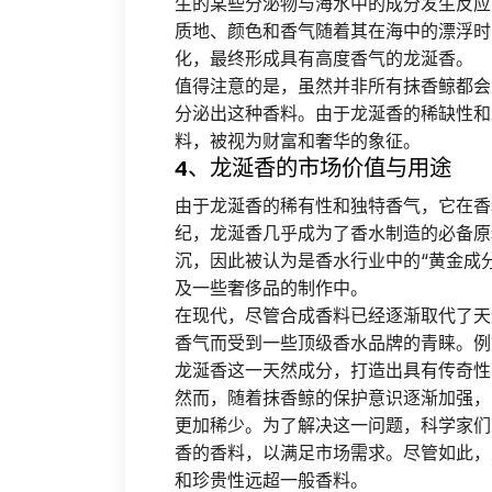
生的某些分泌物与海水中的成分发生反应
质地、颜色和香气随着其在海中的漂浮时
化，最终形成具有高度香气的龙涎香。
值得注意的是，虽然并非所有抹香鲸都会
分泌出这种香料。由于龙涎香的稀缺性和
料，被视为财富和奢华的象征。
4、龙涎香的市场价值与用途
由于龙涎香的稀有性和独特香气，它在香
纪，龙涎香几乎成为了香水制造的必备原
沉，因此被认为是香水行业中的“黄金成
及一些奢侈品的制作中。
在现代，尽管合成香料已经逐渐取代了天
香气而受到一些顶级香水品牌的青睐。例如，法
龙涎香这一天然成分，打造出具有传奇性
然而，随着抹香鲸的保护意识逐渐加强，
更加稀少。为了解决这一问题，科学家们
香的香料，以满足市场需求。尽管如此，
和珍贵性远超一般香料。