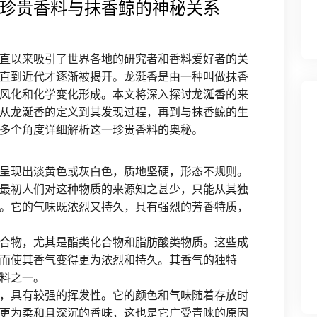
珍贵香料与抹香鲸的神秘关系
直以来吸引了世界各地的研究者和香料爱好者的关
直到近代才逐渐被揭开。龙涎香是由一种叫做抹香
风化和化学变化形成。本文将深入探讨龙涎香的来
从龙涎香的定义到其发现过程，再到与抹香鲸的生
多个角度详细解析这一珍贵香料的奥秘。
呈现出淡黄色或灰白色，质地坚硬，形态不规则。
最初人们对这种物质的来源知之甚少，只能从其独
。它的气味既浓烈又持久，具有强烈的芳香特质，
合物，尤其是酯类化合物和脂肪酸类物质。这些成
而使其香气变得更为浓烈和持久。其香气的独特
料之一。
，具有较强的挥发性。它的颜色和气味随着存放时
更为柔和且深沉的香味，这也是它广受青睐的原因