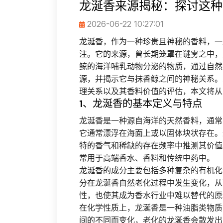
龙涎香来源揭秘：探讨这种
2026-06-22 10:27:01
龙涎香，作为一种珍贵且神秘的香料，一
注。它的来源，曾长期笼罩在谜雾之中，
鲸的海洋哺乳动物分泌的物质，通过自然
源，并揭示它与抹香鲸之间的神秘关系。
理关系以及其香料价值的评估，本文将从
1、龙涎香的基本定义与特点
龙涎香是一种源自海洋的天然香料，通常
它通常漂浮在海面上或以固体块状存在。
特的香气和稀缺的存在频率中推测其价值
常用于高端香水、香料和传统中药中。
龙涎香的成分主要包括多种复杂的有机化
分在龙涎香自然老化过程中发生变化，从
性，也使其成为香水行业中难以替代的原
在化学性质上，龙涎香是一种油脂类物质
间的不同而变化，老化的龙涎香会散发出