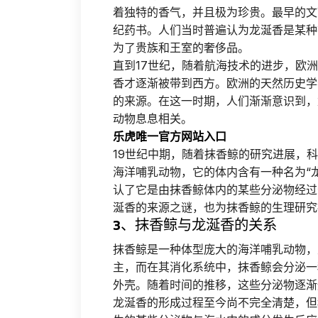
着独特的香气，并且极为珍贵。最早的文
纪药书。人们当时普遍认为龙涎香是某种
为了贵族和王室的奢侈品。
直到17世纪，随着航海技术的进步，欧
香才逐渐被带到西方。欧洲的天然历史学
的来源。在这一时期，人们渐渐意识到，
动物息息相关。
乐虎唯一官方网站入口
19世纪中期，随着抹香鲸的研究进展，
海洋哺乳动物，它的体内含有一种名为“
认了它是由抹香鲸体内的某些分泌物经过
涎香的来源之谜，也为抹香鲸的生理研究
3、抹香鲸与龙涎香的关系
抹香鲸是一种体型庞大的海洋哺乳动物，
主，而在其消化系统中，抹香鲸会分泌一
外壳。随着时间的推移，这些分泌物逐渐
龙涎香的形成过程至今尚不完全清楚，但