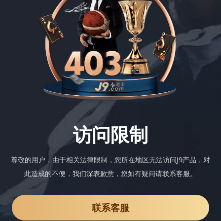
访问限制
尊敬的用户，由于相关法律限制，您所在地区无法访问J9产品，对
此造成的不便，我们深表歉意，您如有疑问请联系客服。
联系客服